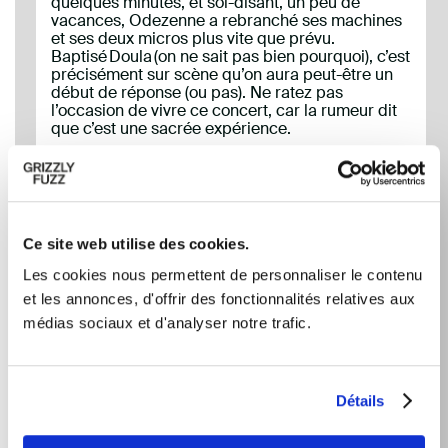
quelques minutes, et soi-disant, un peu de
vacances, Odezenne a rebranché ses machines
et ses deux micros plus vite que prévu.
Baptisé Doula (on ne sait pas bien pourquoi), c’est
précisément sur scène qu’on aura peut-être un
début de réponse (ou pas). Ne ratez pas
l’occasion de vivre ce concert, car la rumeur dit
que c’est une sacrée expérience.
//
EFFET RASSEMBLEUR
Réunis pour briser l'isolement
Assister à un spectacle a un effet sur la vie d'une
Ce site web utilise des cookies.
personne seule. BLEUFEU remet dorénavant
0,50$ par billet vendu à des organismes locaux
Les cookies nous permettent de personnaliser le contenu
qui oeuvrent pour briser l'isolement
et les annonces, d'offrir des fonctionnalités relatives aux
médias sociaux et d'analyser notre trafic.
FACEBOOK
INSTAGRAM
Détails
X