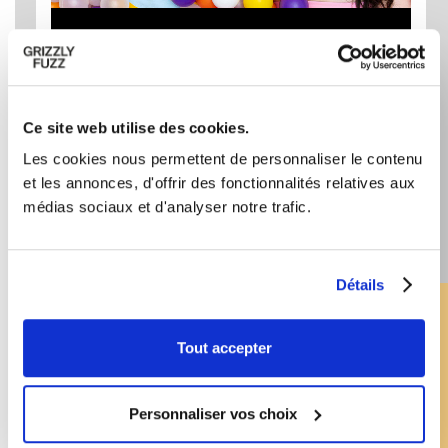
MYTHOMANE PODCAST
Grizzly Fuzz
Ce site web utilise des cookies.
Les cookies nous permettent de personnaliser le contenu
et les annonces, d'offrir des fonctionnalités relatives aux
médias sociaux et d'analyser notre trafic.
Détails
Abonne-toi à notre infolettre
Tout accepter
Pour connaître nos primeurs et nos préventes
exclusives!
Personnaliser vos choix
Je m'inscris